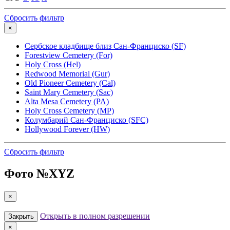
Сбросить фильтр
×
Сербское кладбище близ Сан-Франциско (SF)
Forestview Cemetery (For)
Holy Cross (Hel)
Redwood Memorial (Gur)
Old Pioneer Cemetery (Cal)
Saint Mary Cemetery (Sac)
Alta Mesa Cemetery (PA)
Holy Cross Cemetery (MP)
Колумбарий Сан-Франциско (SFC)
Hollywood Forever (HW)
Сбросить фильтр
Фото №
XYZ
×
Открыть в полном разрешении
Закрыть
×