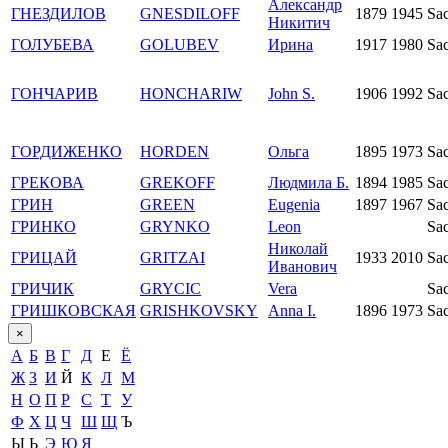
Александр
ГНЕЗДИЛОВ
GNESDILOFF
1879
1945
Sa
Никитич
ГОЛУБЕВА
GOLUBEV
Ирина
1917
1980
Sa
ГОНЧАРИВ
HONCHARIW
John S.
1906
1992
Sa
ГОРДИЖЕНКО
HORDEN
Ольга
1895
1973
Sa
ГРЕКОВА
GREKOFF
Людмила Б.
1894
1985
Sa
ГРИН
GREEN
Eugenia
1897
1967
Sa
ГРИНКО
GRYNKO
Leon
Sa
Николай
ГРИЦАЙ
GRITZAI
1933
2010
Sa
Иванович
ГРИЧИК
GRYCIC
Vera
Sa
ГРИШКОВСКАЯ
GRISHKOVSKY
Anna I.
1896
1973
Sa
×
А
Б
В
Г
Д
Е
Ё
Ж
З
И
Й
К
Л
М
Н
О
П
Р
С
Т
У
Ф
Х
Ц
Ч
Ш
Щ
Ъ
Ы
Ь
Э
Ю
Я