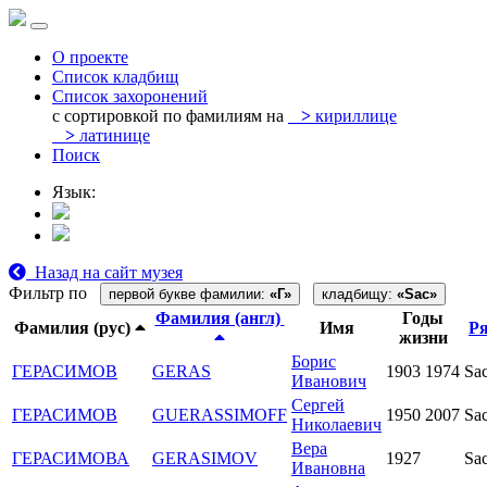
О проекте
Список кладбищ
Список захоронений
с сортировкой по фамилиям на
>
кириллице
>
латинице
Поиск
Язык:
Назад на сайт музея
Фильтр по
первой букве фамилии:
«Г»
кладбищу:
«Sac»
Фамилия (англ)
Годы
Фамилия (рус)
Имя
Р
жизни
Борис
ГЕРАСИМОВ
GERAS
1903
1974
Sac
Иванович
Сергей
ГЕРАСИМОВ
GUERASSIMOFF
1950
2007
Sa
Николаевич
Вера
ГЕРАСИМОВА
GERASIMOV
1927
Sa
Ивановна