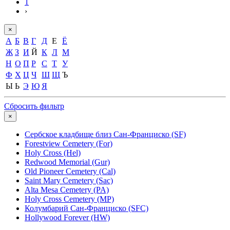
1
›
×
А
Б
В
Г
Д
Е
Ё
Ж
З
И
Й
К
Л
М
Н
О
П
Р
С
Т
У
Ф
Х
Ц
Ч
Ш
Щ
Ъ
Ы
Ь
Э
Ю
Я
Сбросить фильтр
×
Сербское кладбище близ Сан-Франциско (SF)
Forestview Cemetery (For)
Holy Cross (Hel)
Redwood Memorial (Gur)
Old Pioneer Cemetery (Cal)
Saint Mary Cemetery (Sac)
Alta Mesa Cemetery (PA)
Holy Cross Cemetery (MP)
Колумбарий Сан-Франциско (SFC)
Hollywood Forever (HW)