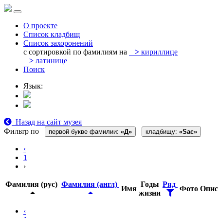
О проекте
Список кладбищ
Список захоронений
с сортировкой по фамилиям на
>
кириллице
>
латинице
Поиск
Язык:
Назад на сайт музея
Фильтр по
первой букве фамилии:
«Д»
кладбищу:
«Sac»
‹
1
›
Фамилия (рус)
Фамилия (англ)
Годы
Ряд
Имя
Фото
Опис
жизни
‹