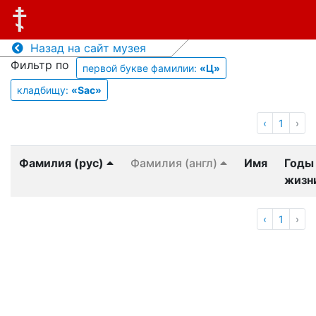
Назад на сайт музея
Фильтр по
первой букве фамилии:
«Ц»
кладбищу:
«Sac»
‹
1
›
Фамилия (рус)
Фамилия (англ)
Имя
Годы
жизн
‹
1
›