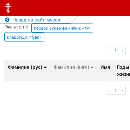
Назад на сайт музея
Фильтр по
первой букве фамилии:
«Ч»
кладбищу:
«Sac»
‹
1
›
Фамилия (рус)
Фамилия (англ)
Имя
Годы
жизн
‹
1
›