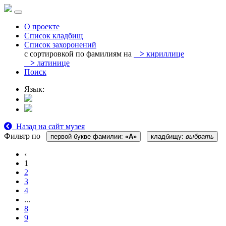
О проекте
Список кладбищ
Список захоронений
с сортировкой по фамилиям на
>
кириллице
>
латинице
Поиск
Язык:
Назад на сайт музея
Фильтр по
первой букве фамилии:
«А»
кладбищу:
выбрать
‹
1
2
3
4
...
8
9