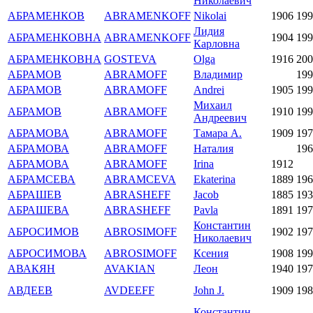
Николаевич
АБРАМЕНКОВ
ABRAMENKOFF
Nikolai
1906
199
Лидия
АБРАМЕНКОВНА
ABRAMENKOFF
1904
199
Карловна
АБРАМЕНКОВНА
GOSTEVA
Olga
1916
200
АБРАМОВ
ABRAMOFF
Владимир
199
АБРАМОВ
ABRAMOFF
Andrei
1905
199
Михаил
АБРАМОВ
ABRAMOFF
1910
199
Андреевич
АБРАМОВА
ABRAMOFF
Тамара А.
1909
197
АБРАМОВА
ABRAMOFF
Наталия
196
АБРАМОВА
ABRAMOFF
Irina
1912
АБРАМСЕВА
ABRAMCEVA
Ekaterina
1889
196
АБРАШЕВ
ABRASHEFF
Jacob
1885
193
АБРАШЕВА
ABRASHEFF
Pavla
1891
197
Константин
АБРОСИМОВ
ABROSIMOFF
1902
197
Николаевич
АБРОСИМОВА
ABROSIMOFF
Ксения
1908
199
АВАКЯН
AVAKIAN
Леон
1940
197
АВДЕЕВ
AVDEEFF
John J.
1909
198
Константин