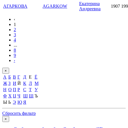
Екатерина
АГАРКОВА
AGARKOW
1907
199
Андреевна
‹
1
2
3
4
...
8
9
›
×
А
Б
В
Г
Д
Е
Ё
Ж
З
И
Й
К
Л
М
Н
О
П
Р
С
Т
У
Ф
Х
Ц
Ч
Ш
Щ
Ъ
Ы
Ь
Э
Ю
Я
Сбросить фильтр
×