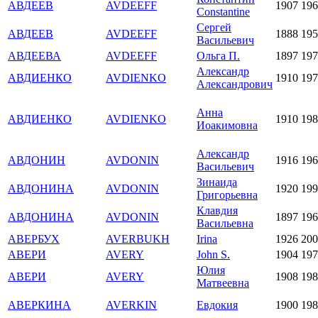
АВДЕЕВ
AVDEEFF
1907
196
Constantine
Сергей
АВДЕЕВ
AVDEEFF
1888
195
Васильевич
АВДЕЕВА
AVDEEFF
Ольга П.
1897
197
Александр
АВДИЕНКО
AVDIENKO
1910
197
Александрович
Анна
АВДИЕНКО
AVDIENKO
1910
198
Иоакимовна
Александр
АВДОНИН
AVDONIN
1916
196
Васильевич
Зинаида
АВДОНИНА
AVDONIN
1920
199
Григорьевна
Клавдия
АВДОНИНА
AVDONIN
1897
196
Васильевна
АВЕРБУХ
AVERBUKH
Irina
1926
200
АВЕРИ
AVERY
John S.
1904
197
Юлия
АВЕРИ
AVERY
1908
198
Матвеевна
АВЕРКИНА
AVERKIN
Евдокия
1900
198