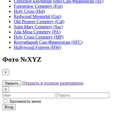
Сербское кладбище близ Сан-Франциско (SF)
Forestview Cemetery (For)
Holy Cross (Hel)
Redwood Memorial (Gur)
Old Pioneer Cemetery (Cal)
Saint Mary Cemetery (Sac)
Alta Mesa Cemetery (PA)
Holy Cross Cemetery (MP)
Колумбарий Сан-Франциско (SFC)
Hollywood Forever (HW)
Фото №
XYZ
×
Открыть в полном разрешении
Закрыть
×
Имя
Пароль
Запомнить меня
Вход