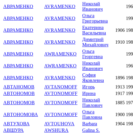
Николай
АВРАМЕНКО
AVRAMENKO
196
Иванович
Ольга
АВРАМЕНКО
AVRAMENKO
199
Григорьевна
Екатерина
АВРАМЕНКО
AVRAMENKO
1906
198
Васильевна
Димитрий
АВРАМЕНКО
AVRAMENKO
1910
198
Михайлович
Ольга
АВРАМЕНКО
AWRAMENKO
199
Георгевна
Николай
АВРАМЕНКО
AWRAMENKO
196
Иванович
София
АВРАМЕНКО
AVRAMENKO
1896
198
Яковлевна
АВТАНОМОВ
AVTANOMOFF
Игорь
1913
199
АВТОНОМОВ
AVTONOMOFF
Ирина
1917
199
Николай
АВТОНОМОВ
AVTONOMOFF
1885
197
Павлович
Ольга
АВТОНОМОВА
AVTONOMOFF
1900
198
Павловна
АВТУХОВА
AVTOUHOVA
Barbara
1904
198
АВШУРА
AWSHURA
Galina S.