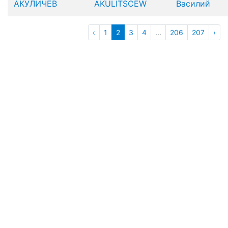
АКУЛИЧЕВ
AKULITSCEW
Василий
‹
1
2
3
4
...
206
207
›