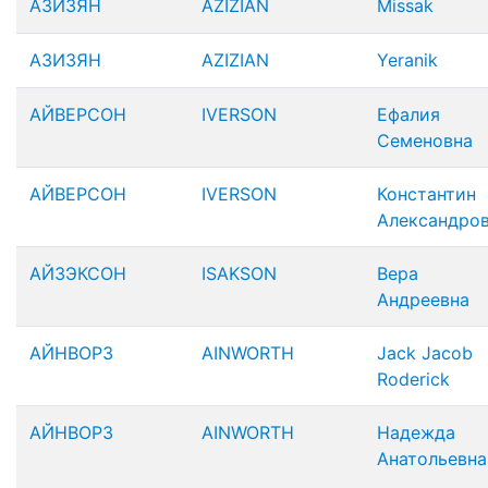
АЗИЗЯН
AZIZIAN
Missak
АЗИЗЯН
AZIZIAN
Yeranik
АЙВЕРСОН
IVERSON
Ефалия
Семеновна
АЙВЕРСОН
IVERSON
Константин
Александро
АЙЗЭКСОН
ISAKSON
Вера
Андреевна
АЙНВОРЗ
AINWORTH
Jack Jacob
Roderick
АЙНВОРЗ
AINWORTH
Надежда
Анатольевна