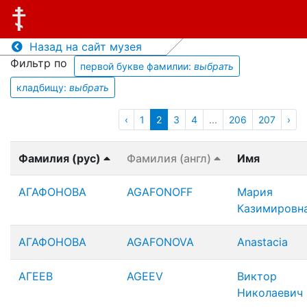
Назад на сайт музея
Фильтр по
первой букве фамилии:
выбрать
кладбищу:
выбрать
‹
1
2
3
4
...
206
207
›
Фамилия (рус)
Фамилия (англ)
Имя
АГАФОНОВА
AGAFONOFF
Мария
Казимировн
АГАФОНОВА
AGAFONOVA
Anastacia
АГЕЕВ
AGEEV
Виктор
Николаевич