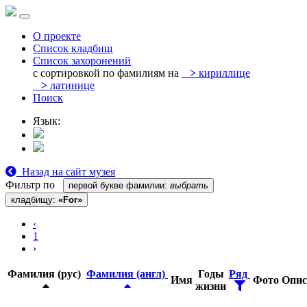
О проекте
Список кладбищ
Список захоронений
с сортировкой по фамилиям на
>
кириллице
>
латинице
Поиск
Язык:
Назад на сайт музея
Фильтр по
первой букве фамилии:
выбрать
кладбищу:
«For»
‹
1
›
Фамилия (рус)
Фамилия (англ)
Годы
Ряд
Имя
Фото
Опис
жизни