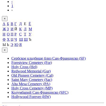
‹
1
›
×
А
Б
В
Г
Д
Е
Ё
Ж
З
И
Й
К
Л
М
Н
О
П
Р
С
Т
У
Ф
Х
Ц
Ч
Ш
Щ
Ъ
Ы
Ь
Э
Ю
Я
×
Сербское кладбище близ Сан-Франциско (SF)
Forestview Cemetery (For)
Holy Cross (Hel)
Redwood Memorial (Gur)
Old Pioneer Cemetery (Cal)
Saint Mary Cemetery (Sac)
Alta Mesa Cemetery (PA)
Holy Cross Cemetery (MP)
Колумбарий Сан-Франциско (SFC)
Hollywood Forever (HW)