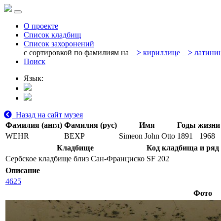
О проекте
Список кладбищ
Список захоронений
с сортировкой по фамилиям на
>
кириллице
>
латини
Поиск
Язык:
Назад на сайт музея
Фамилия (англ)
Фамилия (рус)
Имя
Годы жизни
WEHR
ВЕХР
Simeon John Otto
1891
1968
Кладбище
Код кладбища и ряд
Сербское кладбище близ Сан-Франциско
SF 202
Описание
4625
Фото