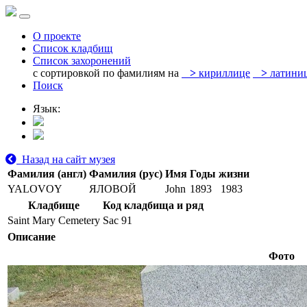
О проекте
Список кладбищ
Список захоронений
с сортировкой по фамилиям на
>
кириллице
>
латини
Поиск
Язык:
Назад на сайт музея
Фамилия (англ)
Фамилия (рус)
Имя
Годы жизни
YALOVOY
ЯЛОВОЙ
John
1893
1983
Кладбище
Код кладбища и ряд
Saint Mary Cemetery
Sac 91
Описание
Фото