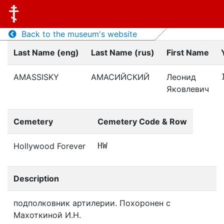
Back to the museum's website
Last Name (eng)
Last Name (rus)
First Name
AMASSISKY
АМАСИЙСКИЙ
Леонид
Яковлевич
Cemetery
Cemetery Code & Row
Hollywood Forever
HW
Description
подполковник артилерии. Похоронен с
Махоткиной И.Н.