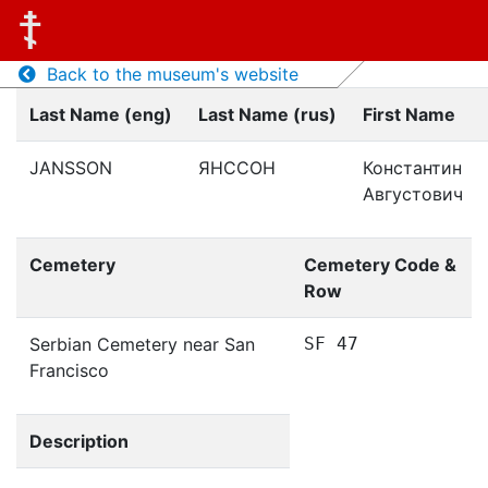
Back to the museum's website
Last Name (eng)
Last Name (rus)
First Name
JANSSON
ЯНССОН
Константин
Августович
Cemetery
Cemetery Code &
Row
Serbian Cemetery near San
SF 47
Francisco
Description