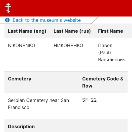
Back to the museum's website
Last Name (eng)
Last Name (rus)
First Name
NIKONENKO
НИКОНЕНКО
Павел
(Paul)
Васильевич
Cemetery
Cemetery Code &
Row
Serbian Cemetery near San
SF 22
Francisco
Description