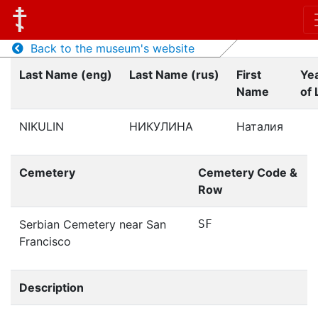
Back to the museum's website
Last Name (eng)
Last Name (rus)
First
Ye
Name
of 
NIKULIN
НИКУЛИНА
Наталия
Cemetery
Cemetery Code &
Row
Serbian Cemetery near San
SF
Francisco
Description