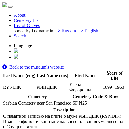
About
Cemetery List
List of Graves
sorted by last name in
>
Russian
>
English
Search
Language:
Back to the museum's website
Years of
Last Name (eng)
Last Name (rus)
First Name
Life
Елена
RYNDIK
РЫНДЫК
1899
1963
Федоровна
Cemetery
Cemetery Code & Row
Serbian Cemetery near San Francisco
SF N25
Description
С памятной записью на плите о муже РЫНДЫК (RYNDIK)
Иван Трифонович капитане дальнего плавания умершего на
о Самар в августе