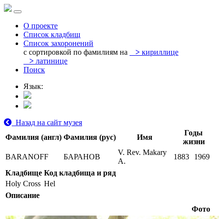
О проекте
Список кладбищ
Список захоронений
с сортировкой по фамилиям на
>
кириллице
>
латинице
Поиск
Язык:
Назад на сайт музея
Годы
Фамилия (англ)
Фамилия (рус)
Имя
жизни
V. Rev. Makary
BARANOFF
БАРАНОВ
1883
1969
A.
Кладбище
Код кладбища и ряд
Holy Cross
Hel
Описание
Фото