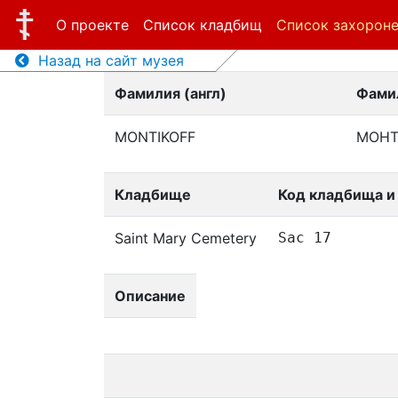
О проекте
Список кладбищ
Список захорон
Назад на сайт музея
Фамилия (англ)
Фамил
MONTIKOFF
МОНТ
Кладбище
Код кладбища и
Saint Mary Cemetery
Sac 17
Описание