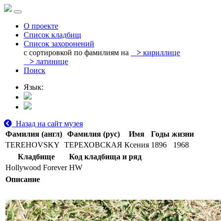
О проекте
Список кладбищ
Список захоронений
с сортировкой по фамилиям на
>
кириллице
>
латинице
Поиск
Язык:
Назад на сайт музея
Фамилия (англ)
Фамилия (рус)
Имя
Годы жизни
TEREHOVSKY
ТЕРЕХОВСКАЯ
Ксения
1896
1968
Кладбище
Код кладбища и ряд
Hollywood Forever
HW
Описание