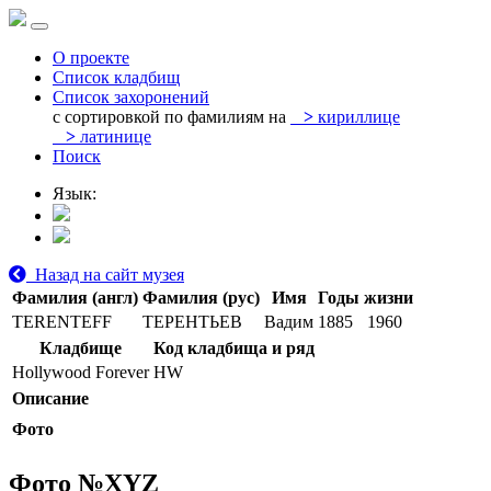
О проекте
Список кладбищ
Список захоронений
с сортировкой по фамилиям на
>
кириллице
>
латинице
Поиск
Язык:
Назад на сайт музея
Фамилия (англ)
Фамилия (рус)
Имя
Годы жизни
TERENTEFF
ТЕРЕНТЬЕВ
Вадим
1885
1960
Кладбище
Код кладбища и ряд
Hollywood Forever
HW
Описание
Фото
Фото №
XYZ