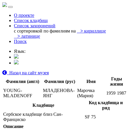
О проекте
Список кладбищ
Список захоронений
с сортировкой по фамилиям на
>
кириллице
>
латинице
Поиск
Язык:
Назад на сайт музея
Годы
Фамилия (англ)
Фамилия (рус)
Имя
жизни
YOUNG-
МЛАДЕНОВА-
Марочка
1959
1987
MLADENOFF
ЯНГ
(Мария)
Код кладбища и
Кладбище
ряд
Сербское кладбище близ Сан-
SF 75
Франциско
Описание