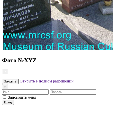
Фото №
XYZ
×
Открыть в полном разрешении
Закрыть
×
Имя
Пароль
Запомнить меня
Вход