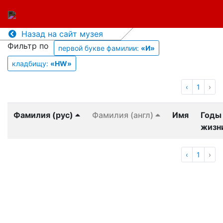
Назад на сайт музея
Фильтр по
первой букве фамилии:
«И»
кладбищу:
«HW»
‹
1
›
Фамилия (рус)
Фамилия (англ)
Имя
Годы
жизн
‹
1
›