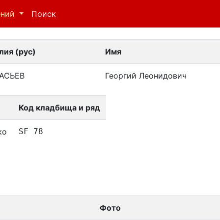
ений
Поиск
ия (рус)
Имя
АСЬЕВ
Георгий Леонидович
Код кладбища и ряд
ко
SF 78
Фото