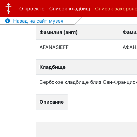
О проекте
Список кладбищ
Список захорон
Назад на сайт музея
Фамилия (англ)
Фамил
AFANASIEFF
АФАН
Кладбище
Сербское кладбище близ Сан-Францис
Описание