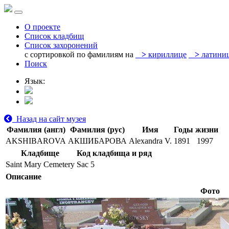
О проекте
Список кладбищ
Список захоронений
с сортировкой по фамилиям на
>
кириллице
>
латини
Поиск
Язык:
Назад на сайт музея
Фамилия (англ)
Фамилия (рус)
Имя
Годы жизни
AKSHIBAROVA
АКШИБАРОВА
Alexandra V.
1891
1997
Кладбище
Код кладбища и ряд
Saint Mary Cemetery
Sac 5
Описание
Фото