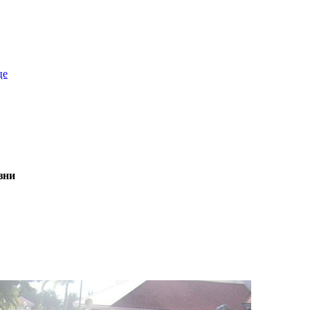
це
зни