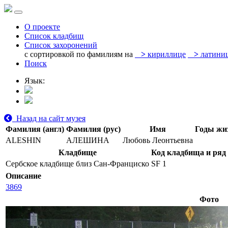
О проекте
Список кладбищ
Список захоронений
с сортировкой по фамилиям на
>
кириллице
>
латини
Поиск
Язык:
Назад на сайт музея
Фамилия (англ)
Фамилия (рус)
Имя
Годы жи
ALESHIN
АЛЕШИНА
Любовь Леонтьевна
Кладбище
Код кладбища и ряд
Сербское кладбище близ Сан-Франциско
SF 1
Описание
3869
Фото