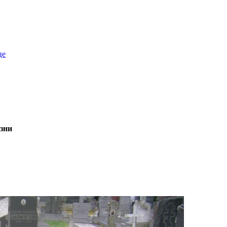
це
зни