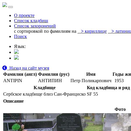
О проекте
Список кладбищ
Список захоронений
с сортировкой по фамилиям на
>
кириллице
>
латини
Поиск
Язык:
Назад на сайт музея
Фамилия (англ)
Фамилия (рус)
Имя
Годы жи
ANTIPIN
АНТИПИН
Петр Поликарпович
1953
Кладбище
Код кладбища и ряд
Сербское кладбище близ Сан-Франциско
SF 55
Описание
Фото