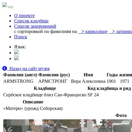
О проекте
Список кладбищ
Список захоронений
с сортировкой по фамилиям на
>
кириллице
>
латини
Поиск
Язык:
Назад на сайт музея
Фамилия (англ)
Фамилия (рус)
Имя
Годы жизн
ARMSTRONG
АРМСТРОНГ
Вера Алексеевна
1901
1971
Кладбище
Код кладбища и ряд
Сербское кладбище близ Сан-Франциско
SF 24
Описание
«Матери» (урожд Соборская)
Фото