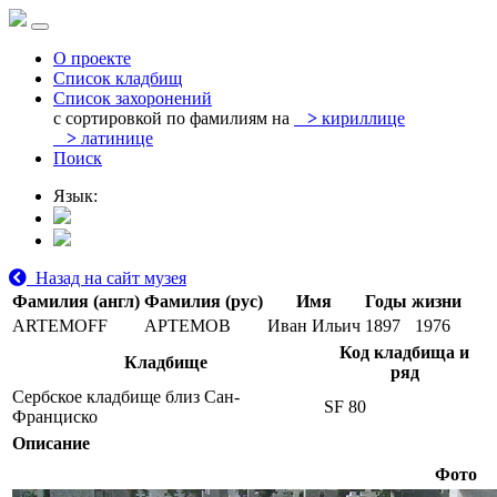
О проекте
Список кладбищ
Список захоронений
с сортировкой по фамилиям на
>
кириллице
>
латинице
Поиск
Язык:
Назад на сайт музея
Фамилия (англ)
Фамилия (рус)
Имя
Годы жизни
ARTEMOFF
АРТЕМОВ
Иван Ильич
1897
1976
Код кладбища и
Кладбище
ряд
Сербское кладбище близ Сан-
SF 80
Франциско
Описание
Фото