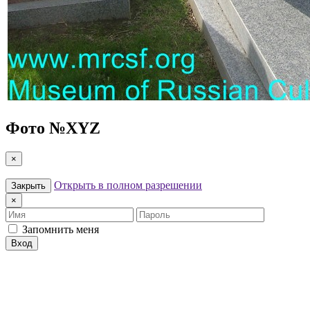
Фото №
XYZ
×
Открыть в полном разрешении
Закрыть
×
Имя
Пароль
Запомнить меня
Вход