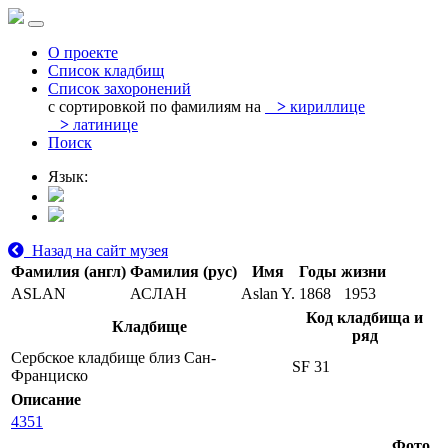
О проекте
Список кладбищ
Список захоронений
с сортировкой по фамилиям на
>
кириллице
>
латинице
Поиск
Язык:
Назад на сайт музея
Фамилия (англ)
Фамилия (рус)
Имя
Годы жизни
ASLAN
АСЛАН
Aslan Y.
1868
1953
Код кладбища и
Кладбище
ряд
Сербское кладбище близ Сан-
SF 31
Франциско
Описание
4351
Фото