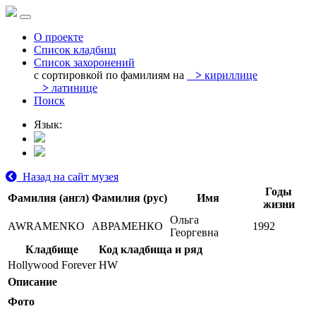
О проекте
Список кладбищ
Список захоронений
с сортировкой по фамилиям на
>
кириллице
>
латинице
Поиск
Язык:
Назад на сайт музея
Годы
Фамилия (англ)
Фамилия (рус)
Имя
жизни
Ольга
AWRAMENKO
АВРАМЕНКО
1992
Георгевна
Кладбище
Код кладбища и ряд
Hollywood Forever
HW
Описание
Фото