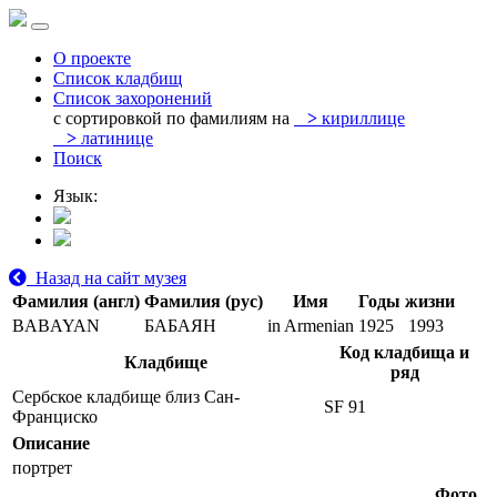
О проекте
Список кладбищ
Список захоронений
с сортировкой по фамилиям на
>
кириллице
>
латинице
Поиск
Язык:
Назад на сайт музея
Фамилия (англ)
Фамилия (рус)
Имя
Годы жизни
BABAYAN
БАБАЯН
in Armenian
1925
1993
Код кладбища и
Кладбище
ряд
Сербское кладбище близ Сан-
SF 91
Франциско
Описание
портрет
Фото