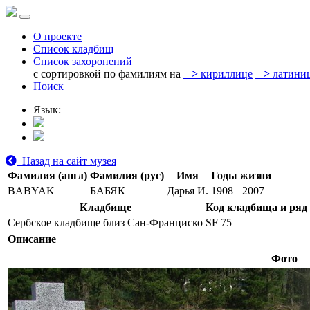
О проекте
Список кладбищ
Список захоронений
с сортировкой по фамилиям на
>
кириллице
>
латини
Поиск
Язык:
Назад на сайт музея
Фамилия (англ)
Фамилия (рус)
Имя
Годы жизни
BABYAK
БАБЯК
Дарья И.
1908
2007
Кладбище
Код кладбища и ряд
Сербское кладбище близ Сан-Франциско
SF 75
Описание
Фото