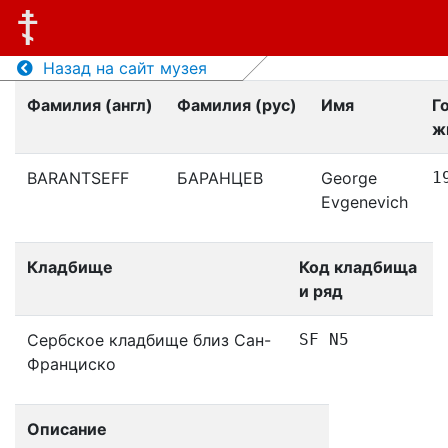
Назад на сайт музея
Фамилия (англ)
Фамилия (рус)
Имя
Г
ж
BARANTSEFF
БАРАНЦЕВ
George
1
Evgenevich
Кладбище
Код кладбища
и ряд
Сербское кладбище близ Сан-
SF N5
Франциско
Описание