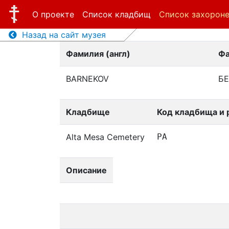
О проекте
Список кладбищ
Список захорон
Назад на сайт музея
Фамилия (англ)
Фа
BARNEKOV
Б
Кладбище
Код кладбища и 
Alta Mesa Cemetery
PA
Описание