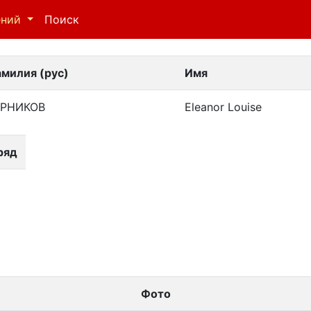
ений
Поиск
милия (рус)
Имя
ЕРНИКОВ
Eleanor Louise
ряд
Фото