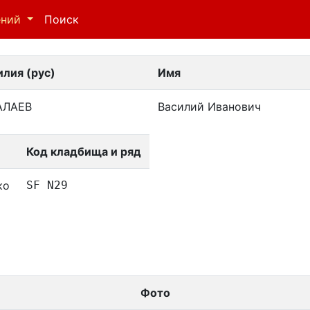
ений
Поиск
лия (рус)
Имя
АЛАЕВ
Василий Иванович
Код кладбища и ряд
ко
SF N29
Фото