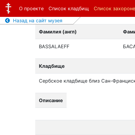
О проекте
Список кладбищ
Список захорон
Назад на сайт музея
Фамилия (англ)
Фами
BASSALAEFF
БАС
Кладбище
Сербское кладбище близ Сан-Францис
Описание