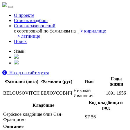
О проекте
Список кладбищ
Список захоронений
с сортировкой по фамилиям на
>
кириллице
>
латинице
Поиск
Язык:
Назад на сайт музея
Годы
Фамилия (англ)
Фамилия (рус)
Имя
жизни
Николай
BELOUSOVITCH
БЕЛОУСОВИЧ
1891
1956
Иванович
Код кладбища и
Кладбище
ряд
Сербское кладбище близ Сан-
SF 56
Франциско
Описание