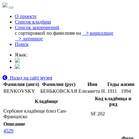
О проекте
Список кладбищ
Список захоронений
с сортировкой по фамилиям на
>
кириллице
>
латинице
Поиск
Язык:
Назад на сайт музея
Фамилия (англ)
Фамилия (рус)
Имя
Годы жизни
BENKOVSKY
БЕНЬКОВСКАЯ
Елизавета Н.
1911
1994
Код кладбища и
Кладбище
ряд
Сербское кладбище близ Сан-
SF 202
Франциско
Описание
4529
Фото