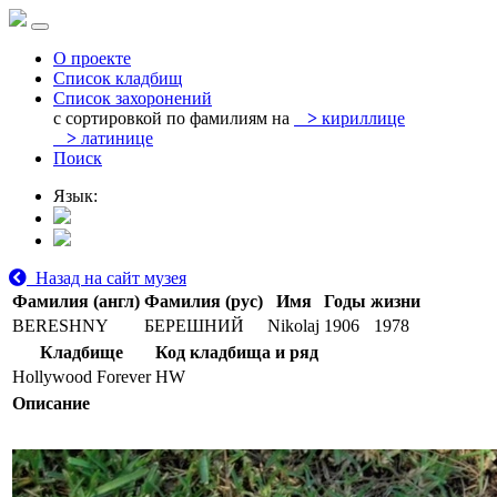
О проекте
Список кладбищ
Список захоронений
с сортировкой по фамилиям на
>
кириллице
>
латинице
Поиск
Язык:
Назад на сайт музея
Фамилия (англ)
Фамилия (рус)
Имя
Годы жизни
BERESHNY
БЕРЕШНИЙ
Nikolaj
1906
1978
Кладбище
Код кладбища и ряд
Hollywood Forever
HW
Описание