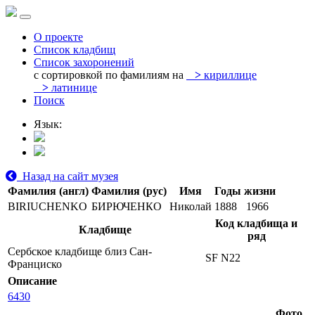
О проекте
Список кладбищ
Список захоронений
с сортировкой по фамилиям на
>
кириллице
>
латинице
Поиск
Язык:
Назад на сайт музея
Фамилия (англ)
Фамилия (рус)
Имя
Годы жизни
BIRIUCHENKO
БИРЮЧЕНКО
Николай
1888
1966
Код кладбища и
Кладбище
ряд
Сербское кладбище близ Сан-
SF N22
Франциско
Описание
6430
Фото