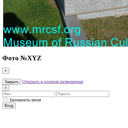
Фото №
XYZ
×
Открыть в полном разрешении
Закрыть
×
Имя
Пароль
Запомнить меня
Вход