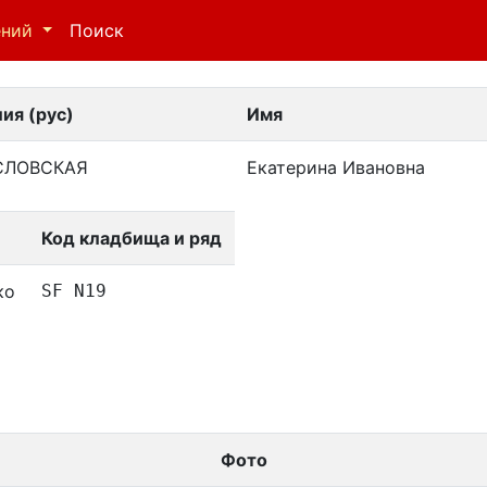
ений
Поиск
ия (рус)
Имя
СЛОВСКАЯ
Екатерина Ивановна
Код кладбища и ряд
ко
SF N19
Фото