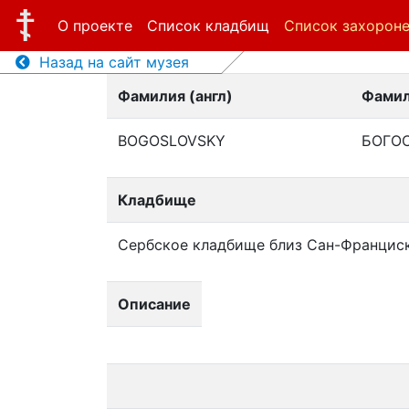
О проекте
Список кладбищ
Список захорон
Назад на сайт музея
Фамилия (англ)
Фамил
BOGOSLOVSKY
БОГО
Кладбище
Сербское кладбище близ Сан-Францис
Описание