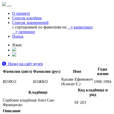
О проекте
Список кладбищ
Список захоронений
с сортировкой по фамилиям на
>
кириллице
>
латинице
Поиск
Язык:
Назад на сайт музея
Годы
Фамилия (англ)
Фамилия (рус)
Имя
жизни
Касьян Ефимович
BOJKO
БОЖКО
1906
1994
(Kasean E.)
Код кладбища и
Кладбище
ряд
Сербское кладбище близ Сан-
SF 203
Франциско
Описание