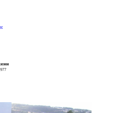
це
жизни
1977