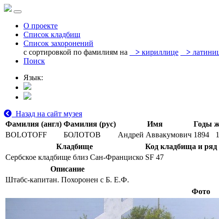
О проекте
Список кладбищ
Список захоронений
с сортировкой по фамилиям на
>
кириллице
>
латини
Поиск
Язык:
Назад на сайт музея
Фамилия (англ)
Фамилия (рус)
Имя
Годы 
BOLOTOFF
БОЛОТОВ
Андрей Аввакумович
1894
Кладбище
Код кладбища и ряд
Сербское кладбище близ Сан-Франциско
SF 47
Описание
Штабс-капитан. Похоронен с Б. Е.Ф.
Фото