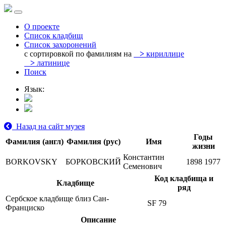
О проекте
Список кладбищ
Список захоронений
с сортировкой по фамилиям на
>
кириллице
>
латинице
Поиск
Язык:
Назад на сайт музея
Годы
Фамилия (англ)
Фамилия (рус)
Имя
жизни
Константин
BORKOVSKY
БОРКОВСКИЙ
1898
1977
Семенович
Код кладбища и
Кладбище
ряд
Сербское кладбище близ Сан-
SF 79
Франциско
Описание