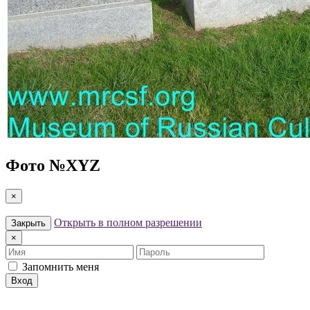
Фото №
XYZ
×
Открыть в полном разрешении
Закрыть
×
Имя
Пароль
Запомнить меня
Вход