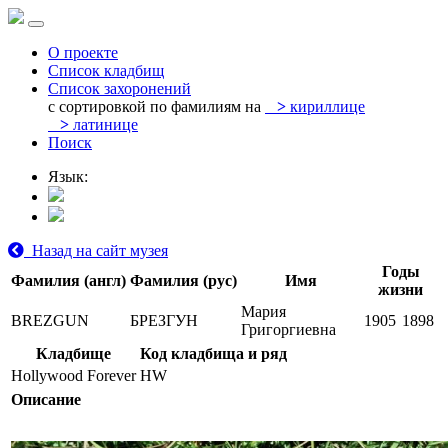
О проекте
Список кладбищ
Список захоронений
с сортировкой по фамилиям на
>
кириллице
>
латинице
Поиск
Язык:
Назад на сайт музея
Годы
Фамилия (англ)
Фамилия (рус)
Имя
жизни
Мария
BREZGUN
БРЕЗГУН
1905
1898
Григоргиевна
Кладбище
Код кладбища и ряд
Hollywood Forever
HW
Описание