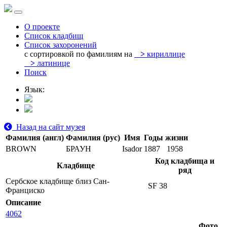
О проекте
Список кладбищ
Список захоронений
с сортировкой по фамилиям на
>
кириллице
>
латинице
Поиск
Язык:
Назад на сайт музея
Фамилия (англ)
Фамилия (рус)
Имя
Годы жизни
BROWN
БРАУН
Isador
1887
1958
Код кладбища и
Кладбище
ряд
Сербское кладбище близ Сан-
SF 38
Франциско
Описание
4062
Фото