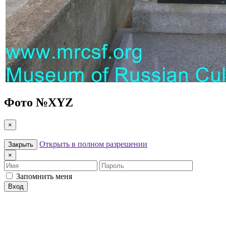
Фото №
XYZ
×
Открыть в полном разрешении
Закрыть
×
Имя
Пароль
Запомнить меня
Вход