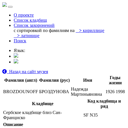
О проекте
Список кладбищ
Список захоронений
с сортировкой по фамилиям на
>
кириллице
>
латинице
Поиск
Язык:
Назад на сайт музея
Годы
Фамилия (англ)
Фамилия (рус)
Имя
жизни
Надежда
BROZDOUNOFF
БРОЗДУНОВА
1926
1998
Мартиньяновна
Код кладбища и
Кладбище
ряд
Сербское кладбище близ Сан-
SF N35
Франциско
Описание