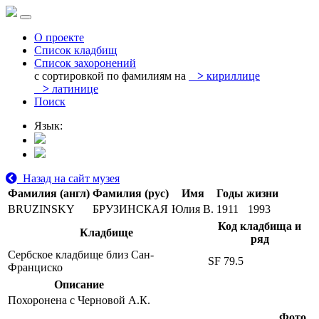
О проекте
Список кладбищ
Список захоронений
с сортировкой по фамилиям на
>
кириллице
>
латинице
Поиск
Язык:
Назад на сайт музея
Фамилия (англ)
Фамилия (рус)
Имя
Годы жизни
BRUZINSKY
БРУЗИНСКАЯ
Юлия В.
1911
1993
Код кладбища и
Кладбище
ряд
Сербское кладбище близ Сан-
SF 79.5
Франциско
Описание
Похоронена с Черновой А.К.
Фото