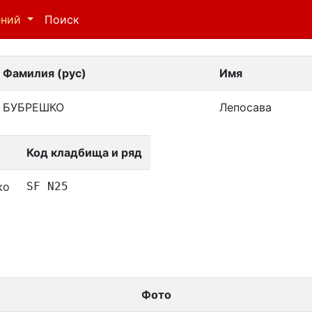
ений
Поиск
Фамилия (рус)
Имя
БУБРЕШКО
Лепосава
Код кладбища и ряд
ко
SF N25
Фото