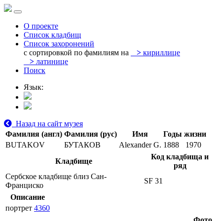
О проекте
Список кладбищ
Список захоронений
с сортировкой по фамилиям на
>
кириллице
>
латинице
Поиск
Язык:
Назад на сайт музея
Фамилия (англ)
Фамилия (рус)
Имя
Годы жизни
BUTAKOV
БУТАКОВ
Alexander G.
1888
1970
Код кладбища и
Кладбище
ряд
Сербское кладбище близ Сан-
SF 31
Франциско
Описание
портрет
4360
Фото