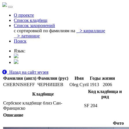
О проекте
Список кладбищ
Список захоронений
с сортировкой по фамилиям на
>
кириллице
>
латинице
Поиск
Язык:
Назад на сайт музея
Фамилия (англ)
Фамилия (рус)
Имя
Годы жизни
CHERNISHEFF
ЧЕРНИШЕВ
Oleg Cyril
1913
2006
Код кладбища и
Кладбище
ряд
Сербское кладбище близ Сан-
SF 204
Франциско
Описание
Фото