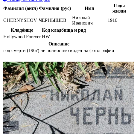
Годы
Фамилия (англ)
Фамилия (рус)
Имя
жизни
Николай
CHERNYSHOV
ЧЕРНЫШЕВ
1916
Иванович
Кладбище
Код кладбища и ряд
Hollywood Forever
HW
Описание
год смерти (196?) не полностью виден на фотографии