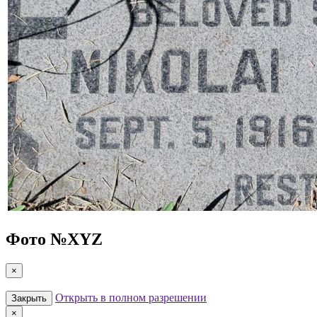
Фото №
XYZ
×
Открыть в полном разрешении
Закрыть
×