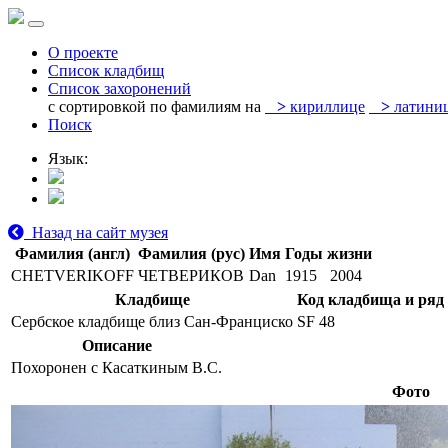
О проекте
Список кладбищ
Список захоронений
с сортировкой по фамилиям на
>
кириллице
>
латини
Поиск
Язык:
Назад на сайт музея
Фамилия (англ)
Фамилия (рус)
Имя
Годы жизни
CHETVERIKOFF
ЧЕТВЕРИКОВ
Dan
1915
2004
Кладбище
Код кладбища и ряд
Сербское кладбище близ Сан-Франциско
SF 48
Описание
Похоронен с Касаткиным В.С.
Фото